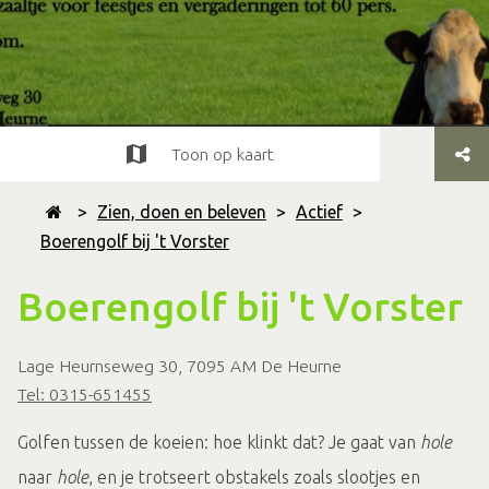
Toon op kaart
>
Zien, doen en beleven
>
Actief
>
Boerengolf bij 't Vorster
Boerengolf bij 't Vorster
Lage Heurnseweg 30, 7095 AM De Heurne
Tel: 0315-651455
Golfen tussen de koeien: hoe klinkt dat? Je gaat van
hole
naar
hole
, en je trotseert obstakels zoals slootjes en