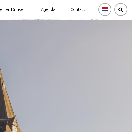
ten en Drinken
Agenda
Contact
tsverhuur