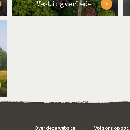
Vestingverleden
Over deze website
Volg ons op soc