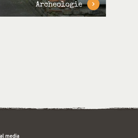
Archeologie
ial media