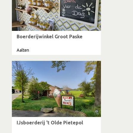
Boerderijwinkel Groot Paske
Aalten
IJsboerderij 't Olde Pietepol